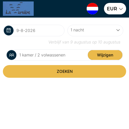
EUR
Verblijf van
9 augustus
op
10 augustus
1 kamer / 2 volwassenen
Wijzigen