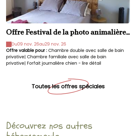
Offre Festival de la photo animalière
O
et de nature 2026
Du
09 nov. 26
au
29 nov. 26
Offre valable pour :
Chambre double avec salle de bain
Of
privative
|
Chambre familiale avec salle de bain
pri
privative
|
Forfait journalière chien - lire détail
pri
Toutes les offres spéciales
Découvrez nos autres