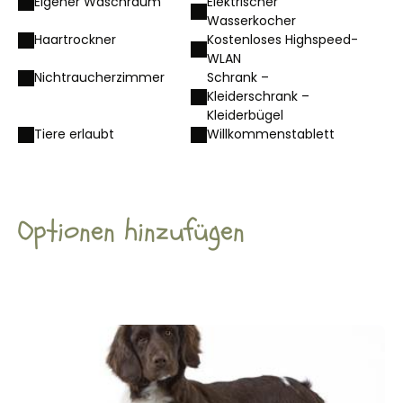
Eigener Waschraum
Elektrischer
Wasserkocher
Haartrockner
Kostenloses Highspeed-
WLAN
Nichtraucherzimmer
Schrank –
Kleiderschrank –
Kleiderbügel
Tiere erlaubt
Willkommenstablett
Optionen hinzufügen