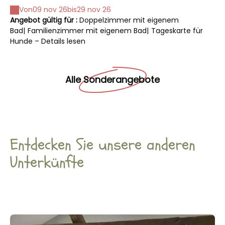
Naturfotografie 2026
Von
09 nov 26
bis
29 nov 26
Angebot gültig für :
Doppelzimmer mit eigenem
An
Bad
|
Familienzimmer mit eigenem Bad
|
Tageskarte für
Ba
Hunde – Details lesen
Hu
Alle Sonderangebote
Entdecken Sie unsere anderen
Unterkünfte