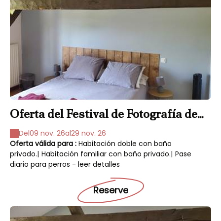
Oferta del Festival de Fotografía de
Vida Silvestre y Naturaleza 2026
Del
09 nov. 26
al
29 nov. 26
Oferta válida para :
Habitación doble con baño
privado.
|
Habitación familiar con baño privado.
|
Pase
diario para perros - leer detalles
Reserve