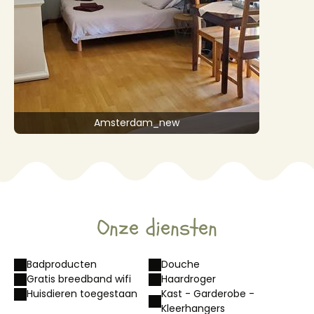
Amsterdam_new
Onze diensten
Badproducten
Douche
Gratis breedband wifi
Haardroger
Huisdieren toegestaan
Kast - Garderobe -
Kleerhangers