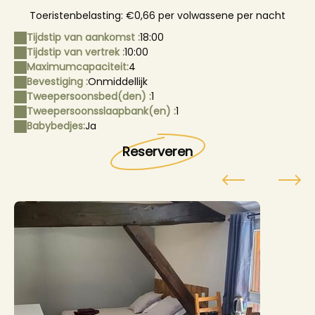
Toeristenbelasting: €0,66 per volwassene per nacht
Tijdstip van aankomst :
18:00
Tijdstip van vertrek :
10:00
Maximumcapaciteit:
4
Bevestiging :
Onmiddellijk
Tweepersoonsbed(den) :
1
Tweepersoonsslaapbank(en) :
1
Babybedjes:
Ja
Reserveren