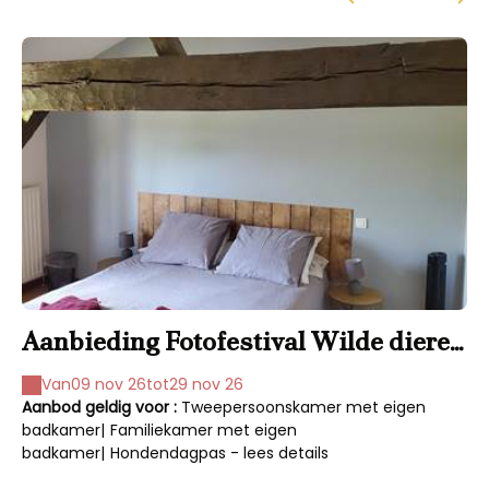
Aanbieding Fotofestival Wilde dieren
O
en Natuur Photography Festival 2026
Van
09 nov 26
tot
29 nov 26
Aanbod geldig voor :
Tweepersoonskamer met eigen
Aa
badkamer
|
Familiekamer met eigen
ba
badkamer
|
Hondendagpas - lees details
ba