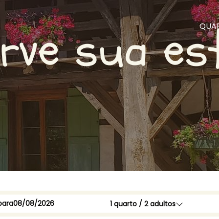
rve sua es
QUA
para
1
quarto /
2
adultos